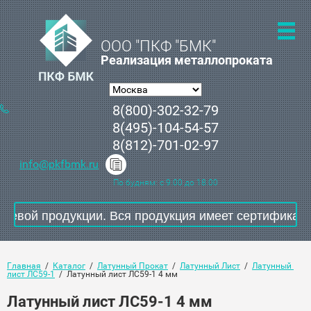
ООО "ПКФ "БМК"
Реализация металлопроката
8(800)-302-32-79
8(495)-104-54-57
8(812)-701-02-97
info@pkfbmk.ru
По будням: с 9.00 до 18.00
вой продукции. Вся продукция имеет сертификаты с
Главная
  /  
Каталог
  /  
Латунный Прокат
  /  
Латунный Лист
  /  
Латунный 
лист ЛС59-1
  /  Латунный лист ЛС59-1 4 мм
Латунный лист ЛС59-1 4 мм